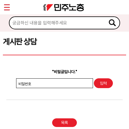
*
Sketchbook5, 스케치북5
마이페이지
소개
<
소식
게시판 상담
Sketchbook5, 스케치북5
노동상담
게시판 상담
"비밀글입니다."
권리찾기수첩 검색
비밀번호
바로보기
찾아보기
노동조합 가입 안내
목록
전국 노동상담소 안내