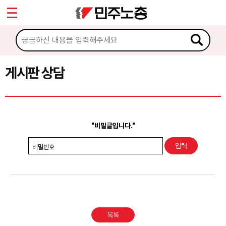
*
Sketchbook5, 스케치북5
마이페이지
소개
<
소식
게시판 상담
Sketchbook5, 스케치북5
노동상담
게시판 상담
"비밀글입니다."
권리찾기수첩 검색
비밀번호
바로보기
찾아보기
노동조합 가입 안내
목록
전국 노동상담소 안내