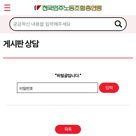
*
Sketchbook5, 스케치북5
마이페이지
소개
<
소식
게시판 상담
Sketchbook5, 스케치북5
노동상담
게시판 상담
"비밀글입니다."
권리찾기수첩 검색
비밀번호
바로보기
찾아보기
노동조합 가입 안내
목록
전국 노동상담소 안내