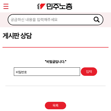
*
Sketchbook5, 스케치북5
마이페이지
소개
<
소식
게시판 상담
Sketchbook5, 스케치북5
노동상담
게시판 상담
"비밀글입니다."
권리찾기수첩 검색
비밀번호
바로보기
찾아보기
노동조합 가입 안내
목록
전국 노동상담소 안내