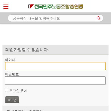
*
마이페이지
소개
<
소식
노동상담
자료
회원 가입할 수 없습니다.
부설기관
아이디
업무
비밀번호
로그인 유지