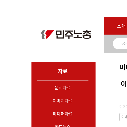
로그인
회원가입
마이페이지
소개
<
소개
소식
노동상담
자료
미
- 문서자료
자료
- 이미지자료
이
문서자료
- 미디어자료
- 카드뉴스
이미지자료
아이디
부설기관
미디어자료
업무
카드뉴스