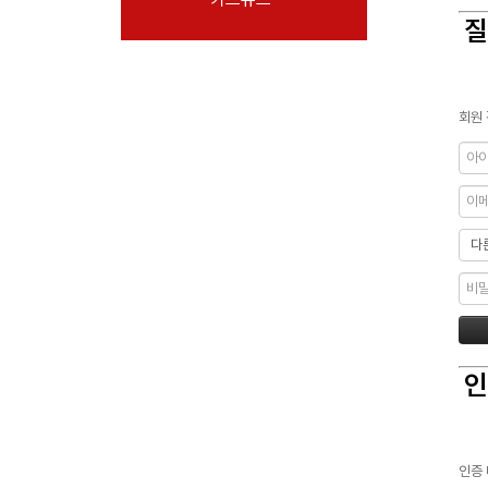
질
회원 
인
인증 