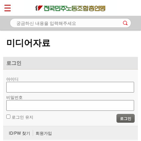
*
마이페이지
소개
<
소식
미디어자료
노동상담
자료
로그인
- 문서자료
아이디
- 이미지자료
비밀번호
- 미디어자료
- 카드뉴스
로그인 유지
로그인
부설기관
ID/PW 찾기
회원가입
업무