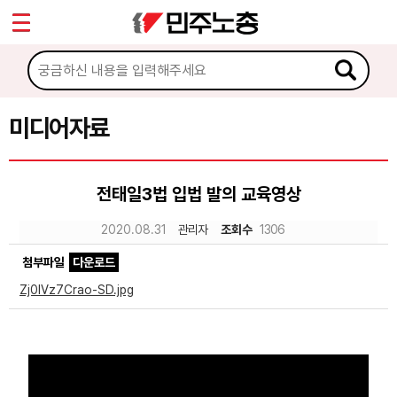
*
Sketchbook5, 스케치북5
마이페이지
소개
<
소식
미디어자료
Sketchbook5, 스케치북5
노동상담
전태일3법 입법 발의 교육영상
자료
2020.08.31
관리자
조회수
1306
첨부파일
다운로드
문서자료
Zj0IVz7Crao-SD.jpg
이미지자료
미디어자료
카드뉴스