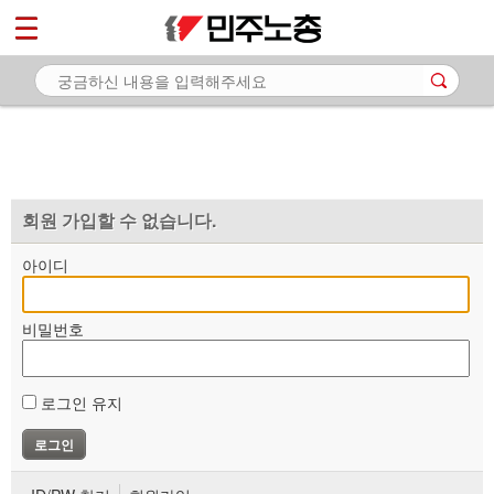
*
마이페이지
소개
<
소식
노동상담
자료
회원 가입할 수 없습니다.
부설기관
아이디
업무
비밀번호
로그인 유지