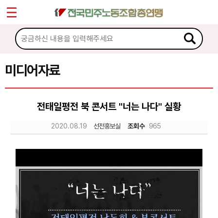
*
Sketchbook5, 스케치북5
마이페이지
소개
<
소식
미디어자료
Sketchbook5, 스케치북5
노동상담
전태일평전 북 콘서트 "너는 나다" 실황
자료
2020.08.19
선전홍보실
조회수
965
문서자료
이미지자료
미디어자료
카드뉴스