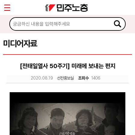
*
Sketchbook5, 스케치북5
마이페이지
소개
<
소식
미디어자료
Sketchbook5, 스케치북5
노동상담
[전태일열사 50주기] 미래에 보내는 편지
자료
2020.08.19
선전홍보실
조회수
1406
문서자료
이미지자료
미디어자료
카드뉴스