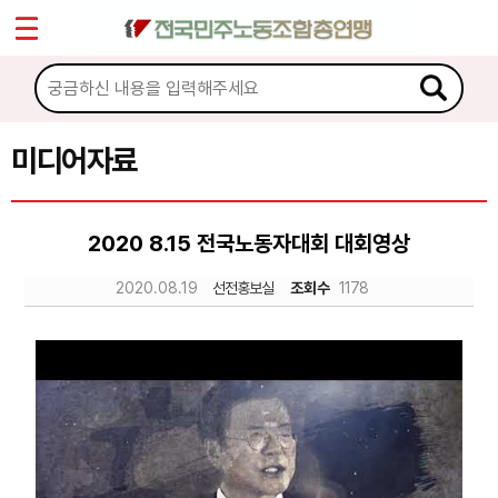
*
Sketchbook5, 스케치북5
마이페이지
소개
<
소식
미디어자료
Sketchbook5, 스케치북5
노동상담
2020 8.15 전국노동자대회 대회영상
자료
2020.08.19
선전홍보실
조회수
1178
문서자료
이미지자료
미디어자료
카드뉴스