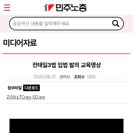
*
Sketchbook5, 스케치북5
마이페이지
소개
<
소식
미디어자료
Sketchbook5, 스케치북5
노동상담
전태일3법 입법 발의 교육영상
자료
2020.08.31
관리자
조회수
1306
첨부파일
다운로드
문서자료
Zj0IVz7Crao-SD.jpg
이미지자료
미디어자료
카드뉴스