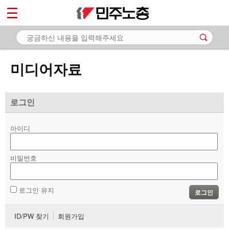
*
마이페이지
소개
<
소식
미디어자료
노동상담
자료
로그인
- 문서자료
아이디
- 이미지자료
비밀번호
- 미디어자료
- 카드뉴스
로그인 유지
로그인
부설기관
ID/PW 찾기
회원가입
업무