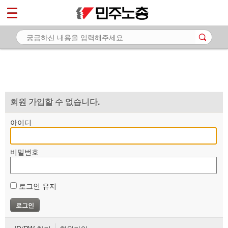
*
마이페이지
소개
<
소식
노동상담
자료
회원 가입할 수 없습니다.
부설기관
아이디
업무
비밀번호
로그인 유지