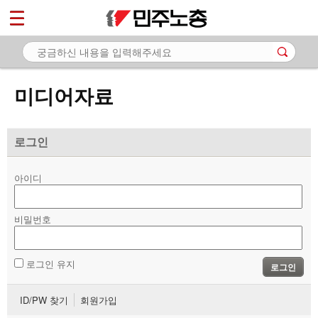
*
마이페이지
소개
<
소식
미디어자료
노동상담
자료
로그인
- 문서자료
아이디
- 이미지자료
비밀번호
- 미디어자료
- 카드뉴스
로그인 유지
로그인
부설기관
ID/PW 찾기
회원가입
업무