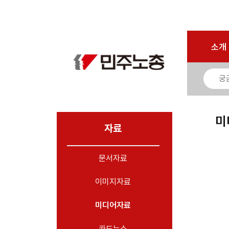
로그인
회원가입
마이페이지
소개
<
소개
소식
노동상담
자료
미
- 문서자료
자료
- 이미지자료
문서자료
- 미디어자료
- 카드뉴스
이미지자료
부설기관
미디어자료
업무
카드뉴스