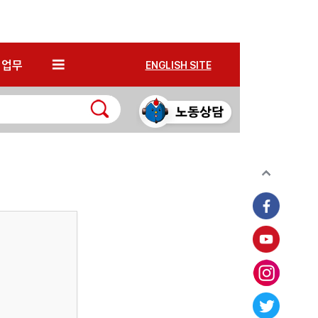
*
업무
ENGLISH SITE