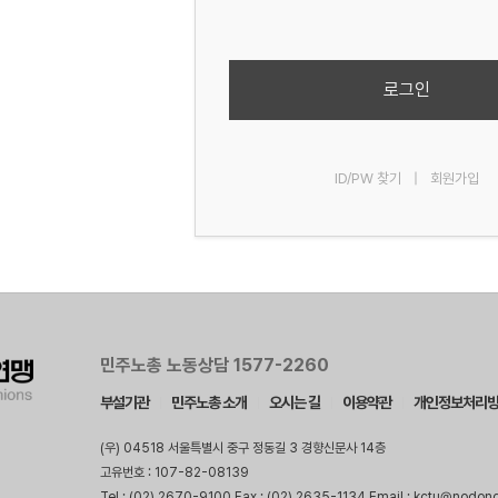
로그인
ID/PW 찾기
|
회원가입
민주노총 노동상담 1577-2260
부설기관
민주노총 소개
오시는 길
이용약관
개인정보처리
(우) 04518 서울특별시 중구 정동길 3 경향신문사 14층
고유번호 : 107-82-08139
Tel : (02) 2670-9100 Fax : (02) 2635-1134 Email : kctu@nodon