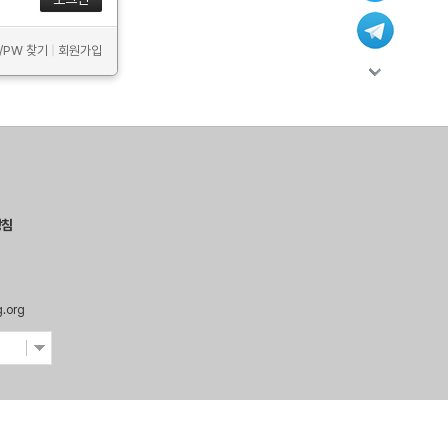
D/PW 찾기
|
회원가입
방침
g.org