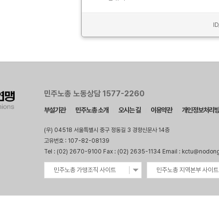
I
민주노총 노동상담 1577-2260
부설기관
민주노총 소개
오시는 길
이용약관
개인정보처리
(우) 04518 서울특별시 중구 정동길 3 경향신문사 14층
고유번호 : 107-82-08139
Tel : (02) 2670-9100 Fax : (02) 2635-1134 Email : kctu@nodon
민주노총 가맹조직 사이트
민주노총 지역본부 사이트