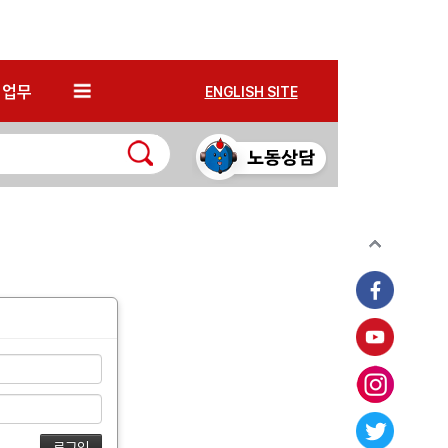
*
업무
ENGLISH SITE