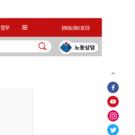
*
업무
ENGLISH SITE