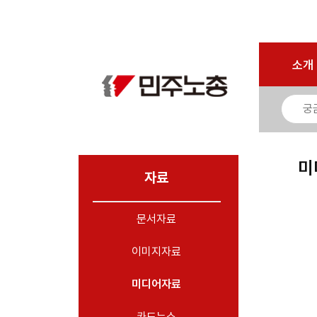
로그인
회원가입
마이페이지
소개
<
소개
소식
노동상담
자료
미
- 문서자료
자료
- 이미지자료
문서자료
- 미디어자료
- 카드뉴스
이미지자료
부설기관
미디어자료
업무
카드뉴스