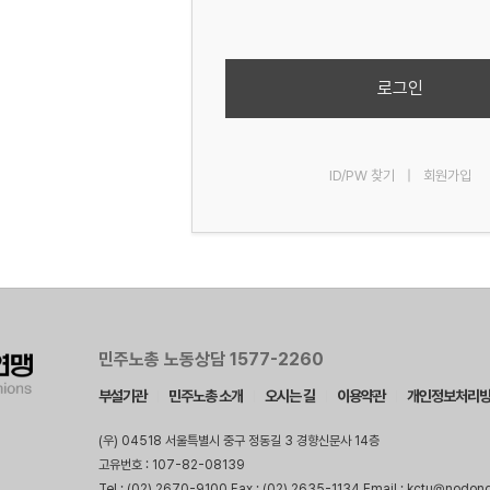
로그인
ID/PW 찾기
|
회원가입
민주노총 노동상담 1577-2260
부설기관
민주노총 소개
오시는 길
이용약관
개인정보처리
(우) 04518 서울특별시 중구 정동길 3 경향신문사 14층
고유번호 : 107-82-08139
Tel : (02) 2670-9100 Fax : (02) 2635-1134 Email : kctu@nodon