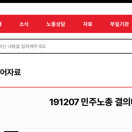
개
소식
노동상담
자료
부설기관
디어자료
191207 민주노총 결