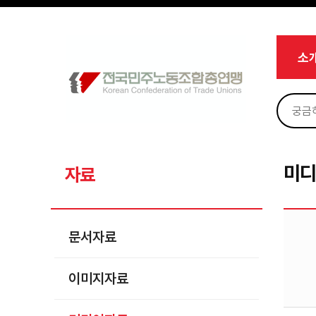
메뉴 건너뛰기
로그인
회원가입
Sketchbook5, 스케치북5
마이페이지
소개
소
<
소식
노동상담
Sketchbook5, 스케치북5
자료
문서자료
미
자료
이미지자료
미디어자료
문서자료
카드뉴스
이미지자료
부설기관
업무