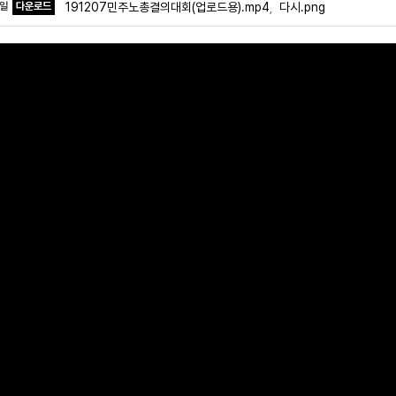
파일
다운로드
191207민주노총결의대회(업로드용).mp4
다시.png
,