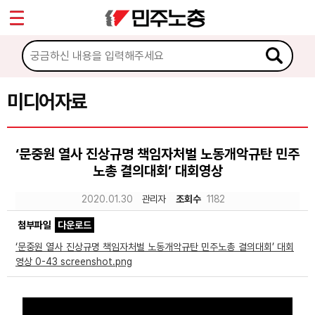
*
Sketchbook5, 스케치북5
마이페이지
소개
<
소식
미디어자료
Sketchbook5, 스케치북5
노동상담
‘문중원 열사 진상규명 책임자처벌 노동개악규탄 민주
노총 결의대회’ 대회영상
자료
2020.01.30
관리자
조회수
1182
문서자료
첨부파일
다운로드
이미지자료
‘문중원 열사 진상규명 책임자처벌 노동개악규탄 민주노총 결의대회’ 대회
영상 0-43 screenshot.png
미디어자료
카드뉴스