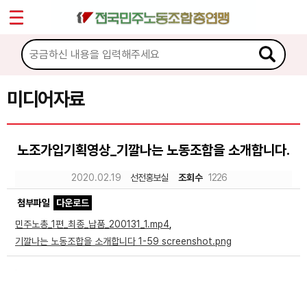
*
Sketchbook5, 스케치북5
마이페이지
소개
<
소식
미디어자료
Sketchbook5, 스케치북5
노동상담
노조가입기획영상_기깔나는 노동조합을 소개합니다.
자료
2020.02.19
선전홍보실
조회수
1226
첨부파일
다운로드
문서자료
민주노총_1편_최종_납품_200131_1.mp4
,
이미지자료
기깔나는 노동조합을 소개합니다 1-59 screenshot.png
미디어자료
카드뉴스