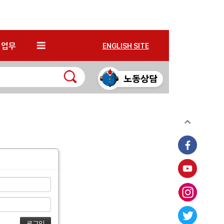
*
업무
ENGLISH SITE