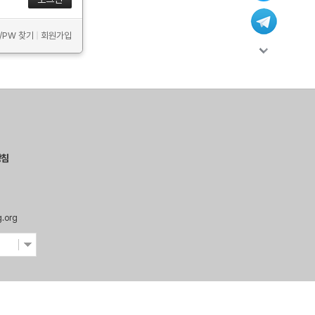
D/PW 찾기
|
회원가입
방침
g.org