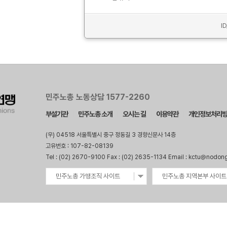
I
민주노총 노동상담 1577-2260
부설기관
민주노총 소개
오시는 길
이용약관
개인정보처리
(우) 04518 서울특별시 중구 정동길 3 경향신문사 14층
고유번호 : 107-82-08139
Tel : (02) 2670-9100 Fax : (02) 2635-1134 Email : kctu@nodon
민주노총 가맹조직 사이트
민주노총 지역본부 사이트