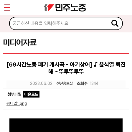
*
Sketchbook5, 스케치북5
마이페이지
소개
<
소식
미디어자료
Sketchbook5, 스케치북5
노동상담
[69시간노동 폐기 개사곡 - 아기상어] ♪ 윤석열 퇴진
해 ~뚜루뚜루뚜
자료
2023.06.02
선전홍보실
조회수
1344
문서자료
첨부파일
다운로드
이미지자료
썸네일1.png
미디어자료
카드뉴스