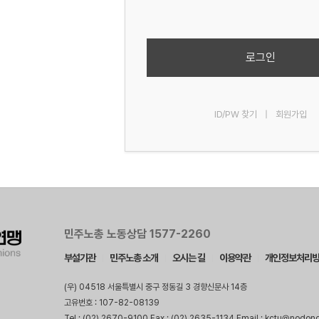
로그인
ID/PW 찾기
|
회원가입
민주노총 노동상담 1577-2260
부설기관
민주노총 소개
오시는 길
이용약관
개인정보처리
(우) 04518 서울특별시 중구 정동길 3 경향신문사 14층
고유번호 : 107-82-08139
Tel : (02) 2670-9100 Fax : (02) 2635-1134 Email : kctu@nodon