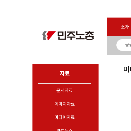
로그인
회원가입
마이페이지
소개
<
소개
소식
노동상담
자료
미
- 문서자료
자료
- 이미지자료
문서자료
- 미디어자료
- 카드뉴스
이미지자료
부설기관
미디어자료
업무
카드뉴스