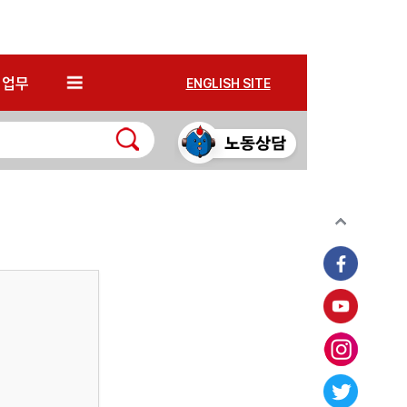
*
업무
ENGLISH SITE