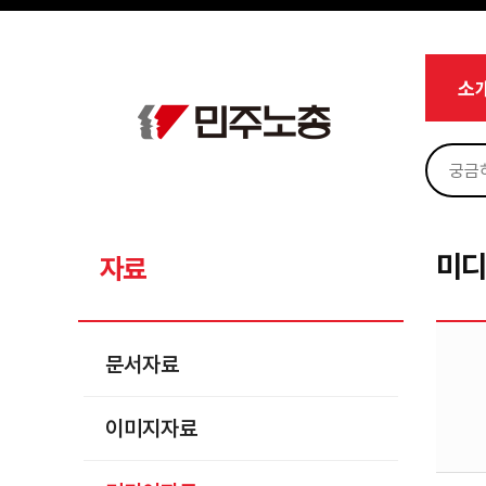
메뉴 건너뛰기
로그인
회원가입
Sketchbook5, 스케치북5
마이페이지
소개
소
<
소식
노동상담
Sketchbook5, 스케치북5
자료
문서자료
미
자료
이미지자료
미디어자료
문서자료
카드뉴스
이미지자료
부설기관
업무