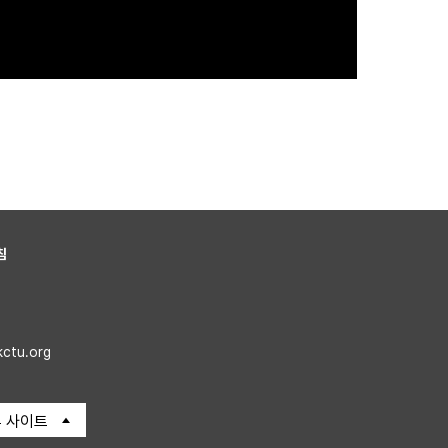
침
kctu.org
 사이트