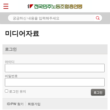
*
마이페이지
소개
<
소식
미디어자료
노동상담
자료
로그인
- 문서자료
아이디
- 이미지자료
비밀번호
- 미디어자료
- 카드뉴스
로그인 유지
로그인
부설기관
ID/PW 찾기
회원가입
업무