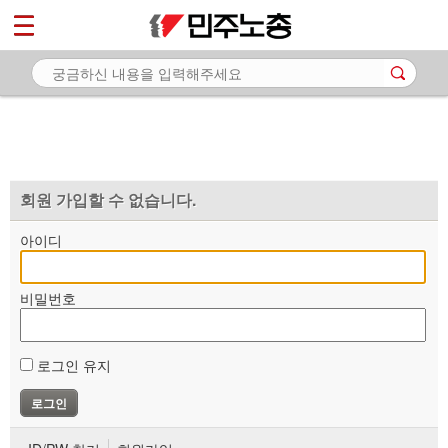
*
마이페이지
소개
<
소식
노동상담
자료
회원 가입할 수 없습니다.
부설기관
아이디
업무
비밀번호
로그인 유지