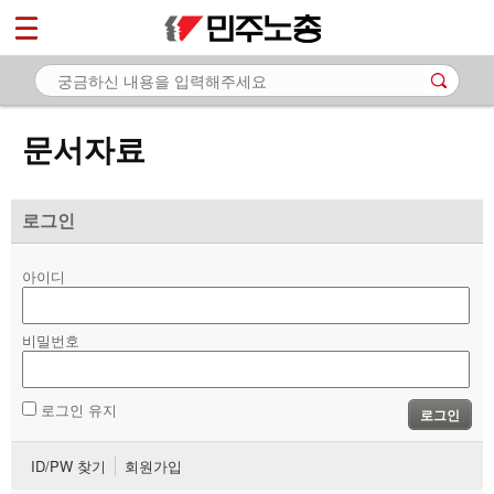
*
마이페이지
소개
<
소식
문서자료
노동상담
자료
로그인
- 문서자료
아이디
- 이미지자료
비밀번호
- 미디어자료
- 카드뉴스
로그인 유지
로그인
부설기관
ID/PW 찾기
회원가입
업무