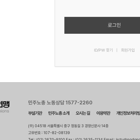
로그인
ID/PW 찾기
|
회원가입
민주노총 노동상담 1577-2260
부설기관
민주노총 소개
오시는 길
이용약관
개인정보처리
(우) 04518 서울특별시 중구 정동길 3 경향신문사 14층
고유번호 : 107-82-08139
Tel : (02) 2670-9100 Fax : (02) 2635-1134 Email : kctu@nodon