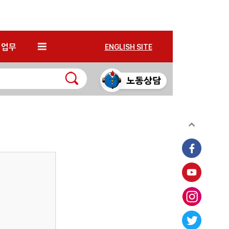
*
업무
ENGLISH SITE