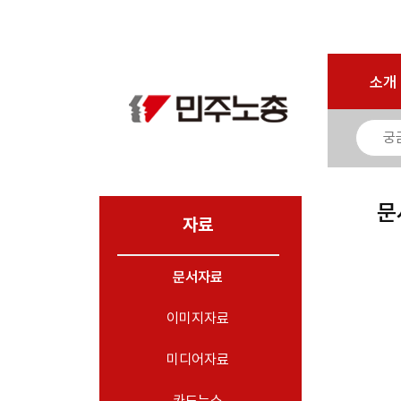
로그인
회원가입
마이페이지
소개
<
소개
소식
노동상담
자료
문
- 문서자료
자료
- 이미지자료
문서자료
- 미디어자료
- 카드뉴스
이미지자료
부설기관
미디어자료
업무
카드뉴스