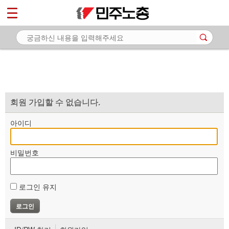
*
마이페이지
소개
<
소식
노동상담
자료
회원 가입할 수 없습니다.
부설기관
아이디
업무
비밀번호
로그인 유지