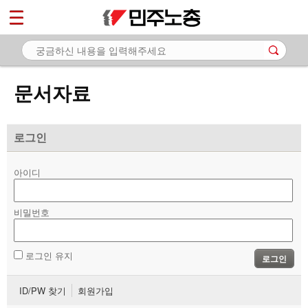
*
마이페이지
소개
<
소식
문서자료
노동상담
자료
로그인
- 문서자료
아이디
- 이미지자료
비밀번호
- 미디어자료
- 카드뉴스
로그인 유지
로그인
부설기관
ID/PW 찾기
회원가입
업무