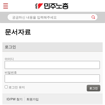
*
마이페이지
소개
<
소식
문서자료
노동상담
자료
로그인
- 문서자료
아이디
- 이미지자료
비밀번호
- 미디어자료
- 카드뉴스
로그인 유지
로그인
부설기관
ID/PW 찾기
회원가입
업무