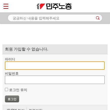
*
마이페이지
소개
<
소식
노동상담
자료
회원 가입할 수 없습니다.
부설기관
아이디
업무
비밀번호
로그인 유지