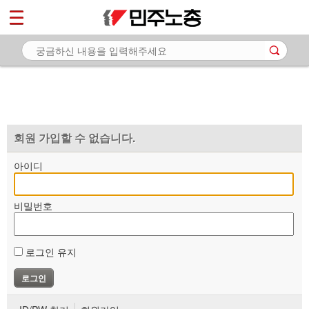
*
마이페이지
소개
<
소식
노동상담
자료
회원 가입할 수 없습니다.
부설기관
아이디
업무
비밀번호
로그인 유지