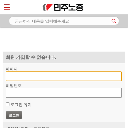
*
마이페이지
소개
<
소식
노동상담
자료
회원 가입할 수 없습니다.
부설기관
아이디
업무
비밀번호
로그인 유지