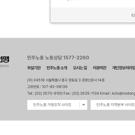
I
민주노총 노동상담 1577-2260
부설기관
민주노총 소개
오시는 길
이용약관
개인정보처리
(우) 04518 서울특별시 중구 정동길 3 경향신문사 14층
고유번호 : 107-82-08139
Tel : (02) 2670-9100 Fax : (02) 2635-1134 Email : kctu@nodon
민주노총 가맹조직 사이트
민주노총 지역본부 사이트