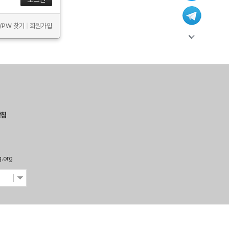
D/PW 찾기
|
회원가입
방침
g.org