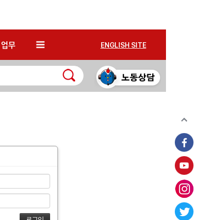
*
업무
ENGLISH SITE