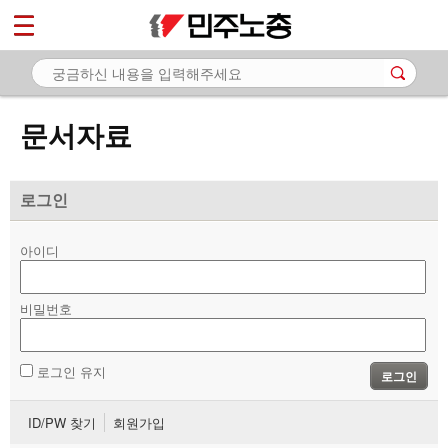
*
마이페이지
소개
<
소식
문서자료
노동상담
자료
로그인
- 문서자료
아이디
- 이미지자료
비밀번호
- 미디어자료
- 카드뉴스
로그인 유지
로그인
부설기관
ID/PW 찾기
회원가입
업무