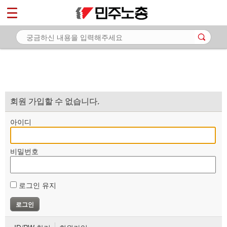
*
마이페이지
소개
<
소식
노동상담
자료
회원 가입할 수 없습니다.
부설기관
아이디
업무
비밀번호
로그인 유지