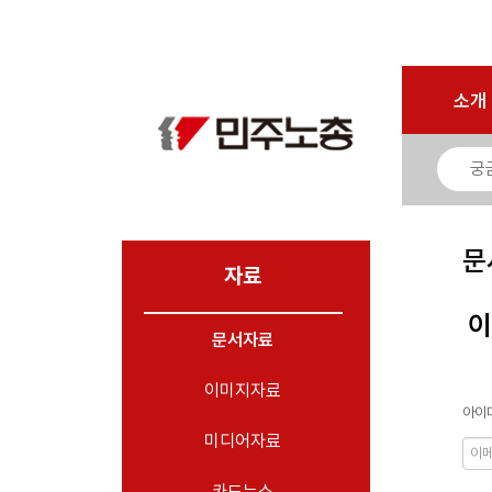
로그인
회원가입
마이페이지
소개
<
소개
소식
노동상담
자료
문
- 문서자료
자료
- 이미지자료
이
문서자료
- 미디어자료
- 카드뉴스
이미지자료
아이디
부설기관
미디어자료
업무
카드뉴스