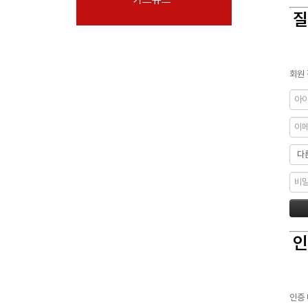
질
회원 
인
인증 