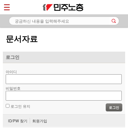
*
마이페이지
소개
<
소식
문서자료
노동상담
자료
로그인
- 문서자료
아이디
- 이미지자료
비밀번호
- 미디어자료
- 카드뉴스
로그인 유지
로그인
부설기관
ID/PW 찾기
회원가입
업무