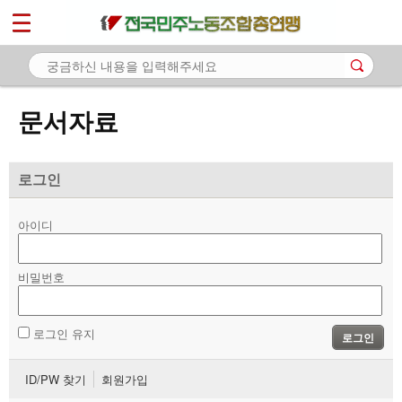
*
마이페이지
소개
<
소식
문서자료
노동상담
자료
로그인
- 문서자료
아이디
- 이미지자료
비밀번호
- 미디어자료
- 카드뉴스
로그인 유지
로그인
부설기관
ID/PW 찾기
회원가입
업무