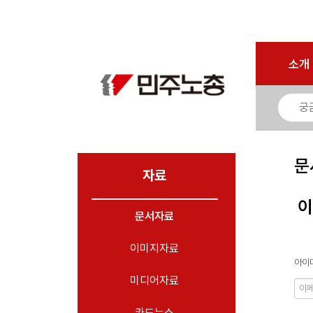
로그인
회원가입
마이페이지
소개
<
소개
소식
노동상담
자료
문
- 문서자료
자료
- 이미지자료
이
문서자료
- 미디어자료
- 카드뉴스
이미지자료
아이디
부설기관
미디어자료
업무
카드뉴스