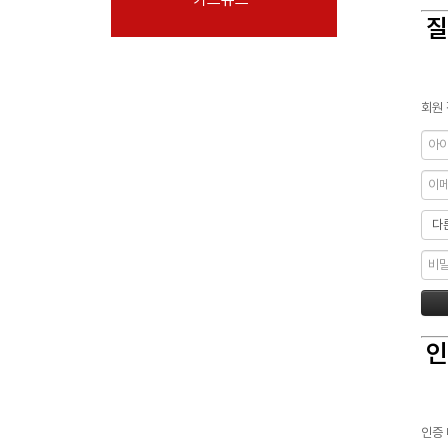
질
회원 
인
인증 