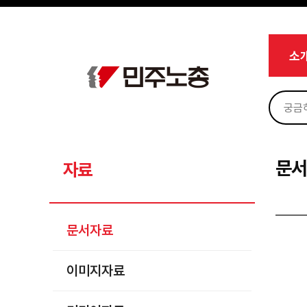
메뉴 건너뛰기
로그인
회원가입
마이페이지
소개
소
<
소식
노동상담
자료
문서자료
문
자료
이미지자료
미디어자료
문서자료
카드뉴스
이미지자료
부설기관
업무