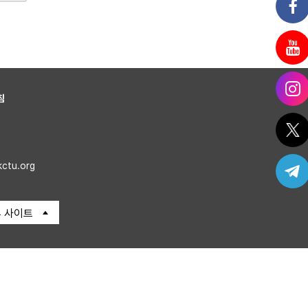
침
kctu.org
 사이트