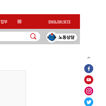
*
업무
ENGLISH SITE