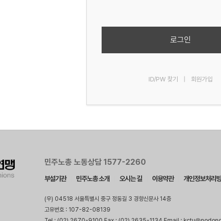
로그인
ID/PW 찾기
|
회원가입
민주노총 노동상담 1577-2260
부설기관
민주노총 소개
오시는 길
이용약관
개인정보처리
(우) 04518 서울특별시 중구 정동길 3 경향신문사 14층
고유번호 : 107-82-08139
Tel : (02) 2670-9100 Fax : (02) 2635-1134 Email : kctu@nodon