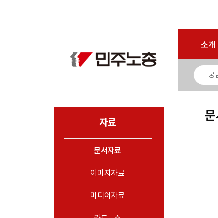
로그인
회원가입
마이페이지
소개
<
소개
소식
노동상담
자료
문
- 문서자료
자료
- 이미지자료
문서자료
- 미디어자료
- 카드뉴스
이미지자료
부설기관
미디어자료
업무
카드뉴스