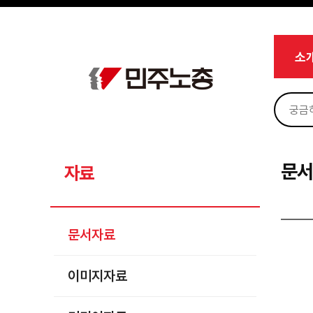
메뉴 건너뛰기
로그인
회원가입
마이페이지
소개
소
<
소식
노동상담
자료
문서자료
문
자료
이미지자료
미디어자료
문서자료
카드뉴스
이미지자료
부설기관
업무