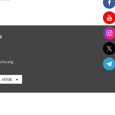
침
kctu.org
 사이트