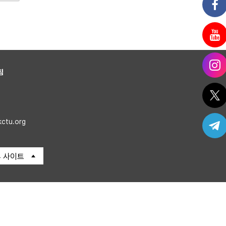
침
kctu.org
 사이트