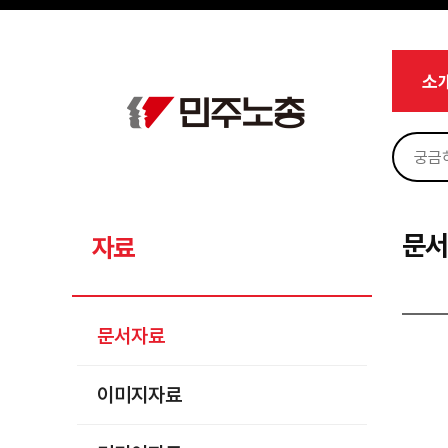
메뉴 건너뛰기
로그인
회원가입
마이페이지
소개
소
<
소식
노동상담
자료
문서자료
문
자료
이미지자료
미디어자료
문서자료
카드뉴스
이미지자료
부설기관
업무