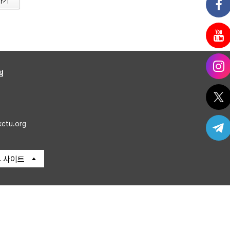
가기
침
kctu.org
 사이트