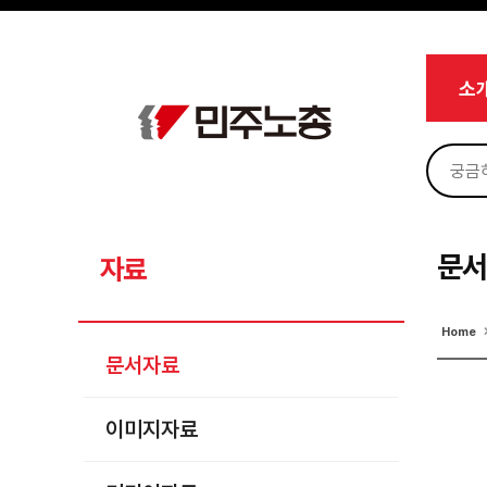
메뉴 건너뛰기
로그인
회원가입
마이페이지
소개
소
<
소식
노동상담
자료
문서자료
문
자료
이미지자료
Home
미디어자료
문서자료
카드뉴스
이미지자료
부설기관
업무