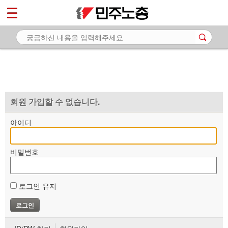
*
마이페이지
소개
<
소식
노동상담
자료
회원 가입할 수 없습니다.
부설기관
아이디
업무
비밀번호
로그인 유지