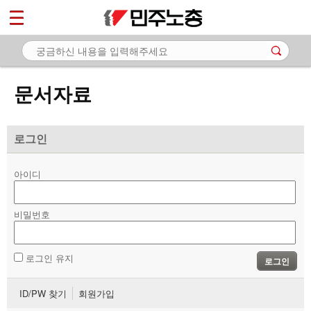
*
마이페이지
소개
<
소식
문서자료
노동상담
자료
로그인
- 문서자료
아이디
- 이미지자료
비밀번호
- 미디어자료
- 카드뉴스
로그인 유지
로그인
부설기관
ID/PW 찾기
회원가입
업무